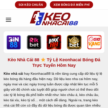
Bỏ
SOI KÈO CHUẨN
XEM BÓNG ĐÁ MIỄN PHÍ
qua
nội
dung
Kèo Nhà Cái 88
Tỷ Lệ Keonhacai Bóng Đá
Trực Tuyến Hôm Nay
Kèo nhà cái
hay Keonhacai88 là nền tảng cung cấp dữ liệu tỷ lệ
kèo bóng đá hàng đầu hiện nay. Dữ liệu keo nha cai hôm nay,
ngày mai và các ngày trong tuần được cập nhật liên tục mỗi 5
giây với độ chính xác tuyệt đối giúp người chơi có thể theo dõi
các tỷ lệ bóng đá phổ biến nhất như: kèo châu á, kèo châu âu,
kèo tài xỉu, kèo tỷ số… một cách dễ dàng. Ngoài ra, trang kèo
nhà cái 88 còn có đầy đủ dữ liệu bóng đá được quan tâm nhiều