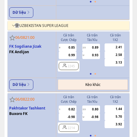
Dữ liệu
UZBEKISTAN SUPER LEAGUE
Cả trận
Cả trận
Cả trận
H
06/08
21:00
Cược Chấp
Tài/Xỉu
1X2
Cượ
FK Sogdiana Jizak
2.41
0.85
0.89
0
2.5
0
FK Andijon
2.58
0.99
0.93
U
3.13
2245
Kèo khác
Dữ liệu
Cả trận
Cả trận
Cả trận
H
06/08
22:00
Cược Chấp
Tài/Xỉu
1X2
Cượ
Pakhtakor Tashkent
1.44
0.82
0.80
1
2.5
0.5
Buxoro FK
5.70
-0.98
-0.98
U
3.92
2214