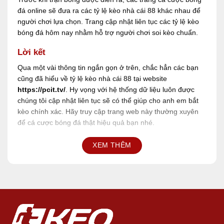
Cả trận
Cả trận
Cả trận
H
đá online sẽ đưa ra các tỷ lệ kèo nhà cái 88 khác nhau để
06/08
23:30
Cược Chấp
Tài/Xỉu
1X2
Cượ
người chơi lựa chọn. Trang cập nhật liên tục các tỷ lệ kèo
CFR Cluj
2.66
-0.97
0.81
0
2/2.5
0
bóng đá hôm nay nhằm hỗ trợ người chơi soi kèo chuẩn.
Tromso IL
2.38
0.81
-0.99
U
Lời kết
3.08
2377
Qua một vài thông tin ngắn gọn ở trên, chắc hẳn các bạn
cũng đã hiểu về tỷ lệ kèo nhà cái 88 tại website
Dữ liệu
https://pcit.tv/
. Hy vọng với hệ thống dữ liệu luôn được
chúng tôi cập nhật liên tục sẽ có thể giúp cho anh em bắt
CÚP ĐAN MẠCH
kèo chính xác. Hãy truy cập trang web này thường xuyên
để cá cược bóng đá thật hiệu quả bạn nhé.
Cả trận
Cả trận
Cả trận
H
06/08
23:00
Cược Chấp
Tài/Xỉu
1X2
Cượ
Naestved
XEM THÊM
3.13
0.98
0.78
2/2.5
Hvidovre IF
2.06
0.86
-0.96
0/0.5
U
0/0.5
3.15
2849
Kèo khác
Dữ liệu