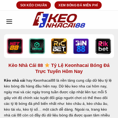
Bỏ
SOI KÈO CHUẨN
XEM BÓNG ĐÁ MIỄN PHÍ
qua
nội
dung
…
Kèo Nhà Cái 88
Tỷ Lệ Keonhacai Bóng Đá
Trực Tuyến Hôm Nay
Kèo nhà cái
hay Keonhacai88 là nền tảng cung cấp dữ liệu tỷ lệ
kèo bóng đá hàng đầu hiện nay. Dữ liệu keo nha cai hôm nay,
ngày mai và các ngày trong tuần được cập nhật liên tục mỗi 5
giây với độ chính xác tuyệt đối giúp người chơi có thể theo dõi
các tỷ lệ bóng đá phổ biến nhất như: kèo châu á, kèo châu âu,
kèo tài xỉu, kèo tỷ số… một cách dễ dàng. Ngoài ra, trang kèo
nhà cái 88 còn có đầy đủ dữ liệu bóng đá được quan tâm nhiều