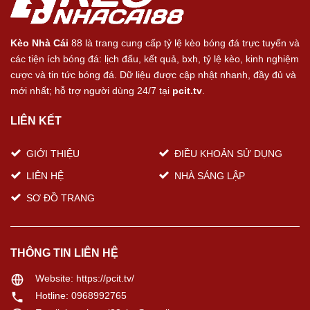
Kèo Nhà Cái
88 là trang cung cấp tỷ lệ kèo bóng đá trực tuyến và
các tiện ích bóng đá: lịch đấu, kết quả, bxh, tỷ lệ kèo, kinh nghiệm
cược và tin tức bóng đá. Dữ liệu được cập nhật nhanh, đầy đủ và
mới nhất; hỗ trợ người dùng 24/7 tại
pcit.tv
.
LIÊN KẾT
GIỚI THIỆU
ĐIỀU KHOẢN SỬ DỤNG
LIÊN HỆ
NHÀ SÁNG LẬP
SƠ ĐỒ TRANG
THÔNG TIN LIÊN HỆ
Website:
https://pcit.tv/
Hotline: 0968992765