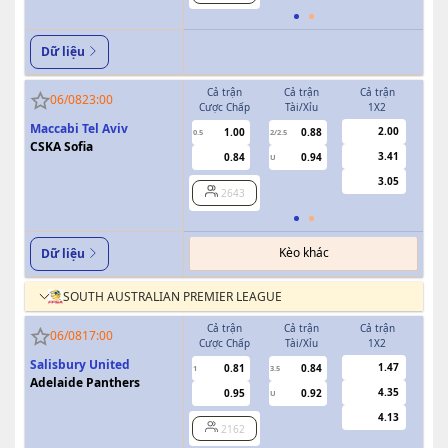
Dữ liệu
Cả trận
Cả trận
Cả trận
H
06/08
23:00
Cược Chấp
Tài/Xỉu
1X2
Cượ
Maccabi Tel Aviv
2.00
1.00
0.88
0.5
2/2.5
0/0.5
CSKA Sofia
3.41
0.84
0.94
U
3.05
2643
Kèo khác
Dữ liệu
SOUTH AUSTRALIAN PREMIER LEAGUE
Cả trận
Cả trận
Cả trận
H
06/08
17:00
Cược Chấp
Tài/Xỉu
1X2
Cượ
Salisbury United
1.47
0.81
0.84
1
3.5
0.5
Adelaide Panthers
4.35
0.95
0.92
U
4.13
2162