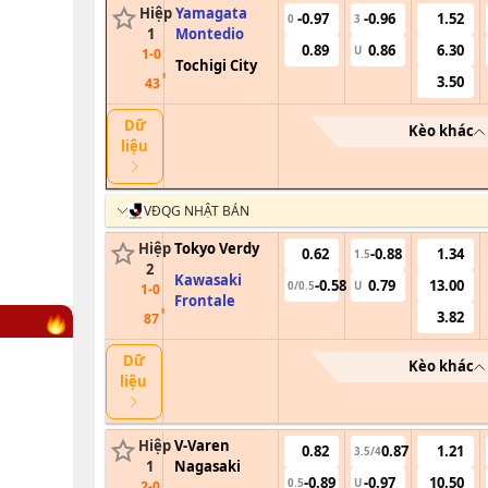
Hiệp
Yamagata
-0.97
-0.96
1.52
0
3
1
Montedio
0.89
0.86
6.30
U
1-0
Tochigi City
'
3.50
43
Dữ
Kèo khác
liệu
VĐQG NHẬT BẢN
Hiệp
Tokyo Verdy
0.62
-0.88
1.34
1.5
2
Kawasaki
-0.58
0.79
13.00
0/0.5
U
1-0
Frontale
'
3.82
87
Dữ
Kèo khác
liệu
Hiệp
V-Varen
0.82
0.87
1.21
3.5/4
1
Nagasaki
-0.89
-0.97
10.50
0.5
U
2-0