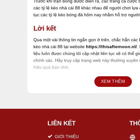
Hiệp
Suruchi
Trước khi trận bóng được diễn ra, các trang cá cược 
0.61
0.60
2.11
0/0.5
1.5/2
2
Sangha
các tỷ lệ kèo nhà cái 88 khác nhau để người chơi lựa 
-0.91
-0.89
3.16
U
1-0
tục các tỷ lệ kèo bóng đá hôm nay nhằm hỗ trợ người
Kalighat
'
2.77
54
Sports Lovers
Lời kết
Dữ
liệu
Qua một vài thông tin ngắn gọn ở trên, chắc hẳn các 
kèo nhà cái 88 tại website
https://thisafternoon.nl/
.
liệu luôn được chúng tôi cập nhật liên tục sẽ có thể 
FFA CUP ÚC
chính xác. Hãy truy cập trang web này thường xuyên 
hiệu quả bạn nhé.
Hiệp
South
0.86
0.97
1.33
1/1.5
6/6.5
2
Melbourne
0.98
0.85
8.60
U
2-2
XEM THÊM
Fremantle
'
3.97
50
City
Dữ
liệu
LIÊN KẾT
TH
HẠNG 2 BỒ ĐÀO NHA
GIỚI THIỆU
Hiệp
SC Farense
0.77
0.81
2.51
0
1.5