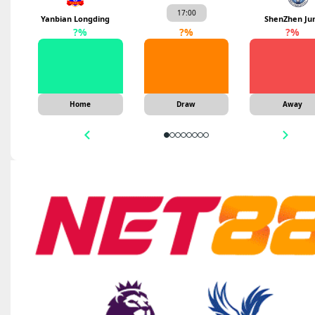
17:00
Yanbian Longding
ShenZhen Jun
?
%
?
%
?
%
Home
Draw
Away