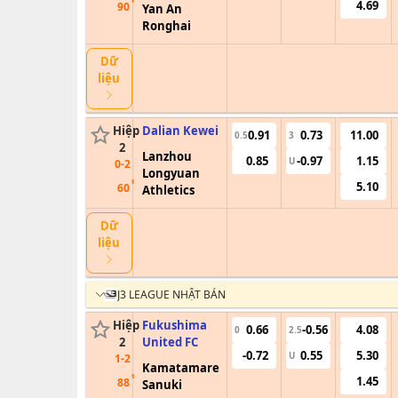
'
4.69
90
Yan An
Ronghai
Dữ
liệu
Hiệp
Dalian Kewei
0.91
0.73
11.00
0.5
3
2
Lanzhou
0.85
-0.97
1.15
U
0-2
Longyuan
'
5.10
60
Athletics
Dữ
liệu
J3 LEAGUE NHẬT BẢN
Hiệp
Fukushima
0.66
-0.56
4.08
0
2.5
2
United FC
-0.72
0.55
5.30
U
1-2
Kamatamare
'
1.45
88
Sanuki