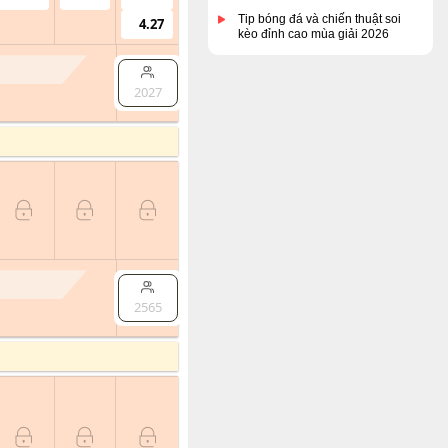
Tip bóng đá và chiến thuật soi
4.27
kèo đỉnh cao mùa giải 2026
2027
2565