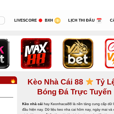
BXH
LỊCH THI ĐẤU
LIVESCORE
C
Kèo Nhà Cái 88
Tỷ L
Bóng Đá Trực Tuyến
Dự đoán ai sẽ thắng?
Kèo nhà cái
hay Keonhacai88 là nền tảng cung cấp dữ l
đầu hiện nay. Dữ liệu keo nha cai hôm nay, ngày mai và