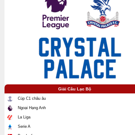
Giải Câu Lạc Bộ
Cúp C1 châu âu
Ngoại Hạng Anh
La Liga
Serie A