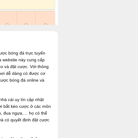
cược bóng đá trực tuyến
2680
mà website này cung cấp
o và đặt cược. Với thông
chơi dễ dàng có được cơ
 cược bóng đá online và
hà cái uy tín cập nhật
hơi bắt kèo cược ở các môn
ền, đua ngựa,… họ có thể
 và có quyết định đặt cược
2681