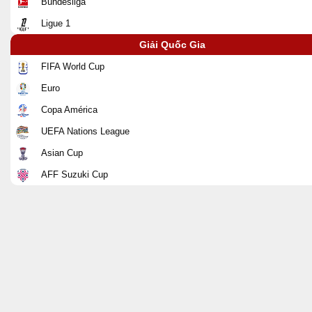
Bundesliga
Ligue 1
Giải Quốc Gia
FIFA World Cup
Euro
Copa América
UEFA Nations League
Asian Cup
AFF Suzuki Cup