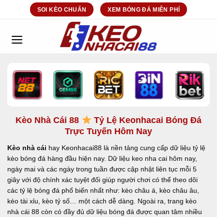
Bỏ
SOI KÈO CHUẨN
XEM BÓNG ĐÁ MIỄN PHÍ
qua
nội
dung
Kèo Nhà Cái 88
Tỷ Lệ Keonhacai Bóng Đá
Trực Tuyến Hôm Nay
Kèo nhà cái
hay Keonhacai88 là nền tảng cung cấp dữ liệu tỷ lệ
kèo bóng đá hàng đầu hiện nay. Dữ liệu keo nha cai hôm nay,
ngày mai và các ngày trong tuần được cập nhật liên tục mỗi 5
giây với độ chính xác tuyệt đối giúp người chơi có thể theo dõi
các tỷ lệ bóng đá phổ biến nhất như: kèo châu á, kèo châu âu,
kèo tài xỉu, kèo tỷ số… một cách dễ dàng. Ngoài ra, trang kèo
nhà cái 88 còn có đầy đủ dữ liệu bóng đá được quan tâm nhiều