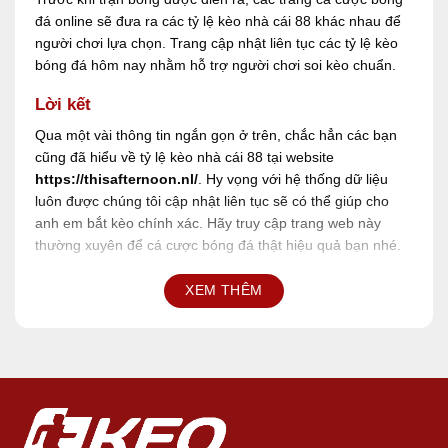
đá online sẽ đưa ra các tỷ lệ kèo nhà cái 88 khác nhau để
người chơi lựa chọn. Trang cập nhật liên tục các tỷ lệ kèo
Kèo khác
Dữ liệu
bóng đá hôm nay nhằm hỗ trợ người chơi soi kèo chuẩn.
Cả trận
Cả trận
Cả trận
H
07/08
17:00
Cược Chấp
Tài/Xỉu
1X2
Cượ
Lời kết
Campbelltown City SC
2.47
0.93
0.86
0
2.5/3
0
Qua một vài thông tin ngắn gọn ở trên, chắc hẳn các bạn
White City Woodville
2.44
0.91
0.96
U
cũng đã hiểu về tỷ lệ kèo nhà cái 88 tại website
3.24
https://thisafternoon.nl/
. Hy vọng với hệ thống dữ liệu
2151
luôn được chúng tôi cập nhật liên tục sẽ có thể giúp cho
anh em bắt kèo chính xác. Hãy truy cập trang web này
thường xuyên để cá cược bóng đá thật hiệu quả bạn nhé.
Kèo khác
Dữ liệu
Cả trận
Cả trận
Cả trận
H
XEM THÊM
07/08
17:30
Cược Chấp
Tài/Xỉu
1X2
Cượ
West Torrens Birkalla
1.53
0.90
-0.98
1
3.5
0/0.5
West Adelaide SC
4.42
0.90
0.80
U
4.13
2689