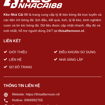
Kèo khác
Dữ liệu
GIAO HỮU
Kèo Nhà Cái
88 là trang cung cấp tỷ lệ kèo bóng đá trực tuyến và
Cả trận
Cả trận
Cả trận
H
07/08
16:30
các tiện ích bóng đá: lịch đấu, kết quả, bxh, tỷ lệ kèo, kinh nghiệm
Cược Chấp
Tài/Xỉu
1X2
Cượ
cược và tin tức bóng đá. Dữ liệu được cập nhật nhanh, đầy đủ và
Racing Santander
2.23
0.74
0.87
0
2.5/3
0
Sporting de Gijon
mới nhất; hỗ trợ người dùng 24/7 tại
thisafternoon.nl
.
2.71
-0.89
0.95
U
3.28
LIÊN KẾT
2816
GIỚI THIỆU
ĐIỀU KHOẢN SỬ DỤNG
Dữ liệu
LIÊN HỆ
NHÀ SÁNG LẬP
Cả trận
Cả trận
Cả trận
H
07/08
19:00
SƠ ĐỒ TRANG
Cược Chấp
Tài/Xỉu
1X2
Cượ
Bayern Munich
1.93
0.93
0.81
0.5
3/3.5
0/0.5
Aston Villa
3.07
0.91
-0.99
U
THÔNG TIN LIÊN HỆ
3.60
2726
Website:
https://thisafternoon.nl/
Hotline: 0968992765
Kèo khác
Dữ liệu