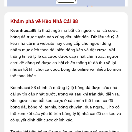
Dữ liệu
Khám phá về Kèo Nhà Cái 88
NPL SOUTH AUSTRALIAN ÚC
Keonhacai88
là thuật ngữ mà bất cứ người chơi cá cược
bóng đá trực tuyến nào cũng đều biết đến. Dữ liệu về tỷ lệ
Cả trận
Cả trận
Cả trận
H
07/08
15:45
kèo nhà cái mà website này cung cấp cho người dùng
Cược Chấp
Tài/Xỉu
1X2
Cượ
Adelaide Comets FC
nhằm mục đích theo dõi biến động kèo và đặt cược. Với
6.20
0.81
0.93
3/3.5
North Eastern
thông tin về tỷ lệ cá cược được cập nhật chính xác, người
1.34
-0.97
0.89
1.5
U
0.5/1
Metrostars
chơi dễ dàng có được cơ hội chiến thắng từ đó thu về lợi
4.63
2640
nhuận tốt khi chơi cá cược bóng đá online và nhiều bộ môn
thể thao khác.
Kèo khác
Dữ liệu
Keonhacai 88 chính là những tỷ lệ bóng đá được các nhà
cái uy tín cập nhật trước, trong và sau khi trận đấu diễn ra.
Cả trận
Cả trận
Cả trận
H
07/08
17:00
Khi người chơi bắt kèo cược ở các môn thể thao: cá độ
Cược Chấp
Tài/Xỉu
1X2
Cượ
bóng đá, bóng rổ, tennis, bóng chuyền, đua ngựa,… họ có
Adelaide City FC
1.60
0.72
0.84
0.5/1
2.5/3
0/0.5
thể xem xét các yếu tố trên bảng tỷ lệ nhà cái để soi kèo và
Playford City Patriots
4.39
1.00
0.98
U
có quyết định đặt cược chính xác.
3.71
2031
Trước khi trận bóng được diễn ra, các trang cá cược bóng