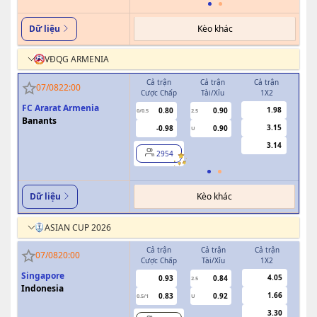
Kèo khác
Dữ liệu
VĐQG ARMENIA
Cả trận
Cả trận
Cả trận
Hi
07/08
22:00
Cược Chấp
Tài/Xỉu
1X2
Cượ
FC Ararat Armenia
1.98
0.80
0.90
0/0.5
2.5
0/0.5
Banants
3.15
-0.98
0.90
U
3.14
2954
Kèo khác
Dữ liệu
ASIAN CUP 2026
Cả trận
Cả trận
Cả trận
H
07/08
20:00
Cược Chấp
Tài/Xỉu
1X2
Cượ
Singapore
4.05
0.93
0.84
2.5
Indonesia
1.66
0.83
0.92
0.5/1
U
0/0.5
3.30