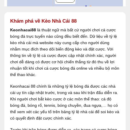
Kèo khác
Dữ liệu
Khám phá về Kèo Nhà Cái 88
Cả trận
Cả trận
Cả trận
H
Keonhacai88
là thuật ngữ mà bất cứ người chơi cá cược
07/08
17:30
Cược Chấp
Tài/Xỉu
1X2
Cượ
bóng đá trực tuyến nào cũng đều biết đến. Dữ liệu về tỷ lệ
Gamba Osaka
2.42
-0.98
0.83
0/0.5
2/2.5
0
kèo nhà cái mà website này cung cấp cho người dùng
Urawa Red Diamonds
2.78
0.88
-0.95
U
nhằm mục đích theo dõi biến động kèo và đặt cược. Với
3.03
thông tin về tỷ lệ cá cược được cập nhật chính xác, người
2106
chơi dễ dàng có được cơ hội chiến thắng từ đó thu về lợi
nhuận tốt khi chơi cá cược bóng đá online và nhiều bộ môn
thể thao khác.
Kèo khác
Dữ liệu
Keonhacai 88 chính là những tỷ lệ bóng đá được các nhà
NPL QUEENSLAND ÚC
cái uy tín cập nhật trước, trong và sau khi trận đấu diễn ra.
Cả trận
Cả trận
Cả trận
H
07/08
15:30
Khi người chơi bắt kèo cược ở các môn thể thao: cá độ
Cược Chấp
Tài/Xỉu
1X2
Cượ
bóng đá, bóng rổ, tennis, bóng chuyền, đua ngựa,… họ có
Queensland Lions FC
1.18
0.86
0.84
2
3.5/4
1
thể xem xét các yếu tố trên bảng tỷ lệ nhà cái để soi kèo và
Brisbane Roar FC Am
7.80
0.96
0.96
U
có quyết định đặt cược chính xác.
5.90
2817
Trước khi trận bóng được diễn ra, các trang cá cược bóng