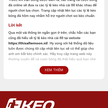
đá online sẽ đưa ra các tỷ lệ kèo nhà cái 88 khác nhau để
người chơi lựa chọn. Trang cập nhật liên tục các tỷ lệ kèo
Kèo khác
Dữ liệu
bóng đá hôm nay nhằm hỗ trợ người chơi soi kèo chuẩn.
GIAO HỮU
Lời kết
Cả trận
Cả trận
Cả trận
H
07/08
16:30
Qua một vài thông tin ngắn gọn ở trên, chắc hẳn các bạn
Cược Chấp
Tài/Xỉu
1X2
Cượ
Racing Santander
cũng đã hiểu về tỷ lệ kèo nhà cái 88 tại website
2.06
0.90
0.97
0/0.5
3
0
Sporting de Gijon
https://thisafternoon.nl/
. Hy vọng với hệ thống dữ liệu
2.68
0.84
0.77
U
luôn được chúng tôi cập nhật liên tục sẽ có thể giúp cho
3.19
2666
anh em bắt kèo chính xác. Hãy truy cập trang web này
thường xuyên để cá cược bóng đá thật hiệu quả bạn nhé.
Kèo khác
Dữ liệu
XEM THÊM
Cả trận
Cả trận
Cả trận
H
07/08
19:00
Cược Chấp
Tài/Xỉu
1X2
Cượ
Bayern Munich
1.96
0.96
0.92
0.5
3/3.5
0/0.5
Aston Villa
3.09
0.88
0.90
U
3.48
2891