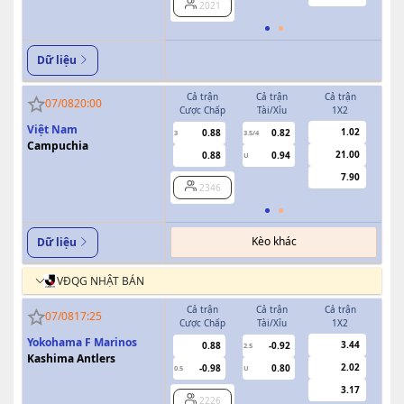
2021
Dữ liệu
Cả trận
Cả trận
Cả trận
H
07/08
20:00
Cược Chấp
Tài/Xỉu
1X2
Cượ
Việt Nam
1.02
0.88
0.82
3
3.5/4
1/1.5
Campuchia
21.00
0.88
0.94
U
7.90
2346
Kèo khác
Dữ liệu
VĐQG NHẬT BẢN
Cả trận
Cả trận
Cả trận
H
07/08
17:25
Cược Chấp
Tài/Xỉu
1X2
Cượ
Yokohama F Marinos
3.44
0.88
-0.92
2.5
Kashima Antlers
2.02
-0.98
0.80
0.5
U
0/0.5
3.17
2226