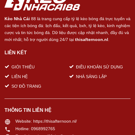
CZECH REPUBLIC CESKA FOTBALOVA LIGA
Cả trận
Cả trận
Cả trận
H
2
-
0
Hiệp 2
73
'
Cược Chấp
Tài/Xỉu
1X2
Cượ
Kèo Nhà Cái
88 là trang cung cấp tỷ lệ kèo bóng đá trực tuyến và
1.24
SK Motorlet Praha
0.94
0.87
0/0.5
2/2.5
các tiện ích bóng đá: lịch đấu, kết quả, bxh, tỷ lệ kèo, kinh nghiệm
Bohemians1905 B
10.50
0.86
0.93
U
cược và tin tức bóng đá. Dữ liệu được cập nhật nhanh, đầy đủ và
3.92
mới nhất; hỗ trợ người dùng 24/7 tại
thisafternoon.nl
.
2704
LIÊN KẾT
Dữ liệu
GIỚI THIỆU
ĐIỀU KHOẢN SỬ DỤNG
Cả trận
Cả trận
Cả trận
H
5
-
0
Hiệp 2
74
'
LIÊN HỆ
NHÀ SÁNG LẬP
Cược Chấp
Tài/Xỉu
1X2
Cượ
Banik Most
SƠ ĐỒ TRANG
Teplice B
2123
THÔNG TIN LIÊN HỆ
Dữ liệu
Website:
https://thisafternoon.nl/
Cả trận
Cả trận
Cả trận
H
0
-
1
Hiệp 1
35
'
Hotline: 0968992765
Cược Chấp
Tài/Xỉu
1X2
Cượ