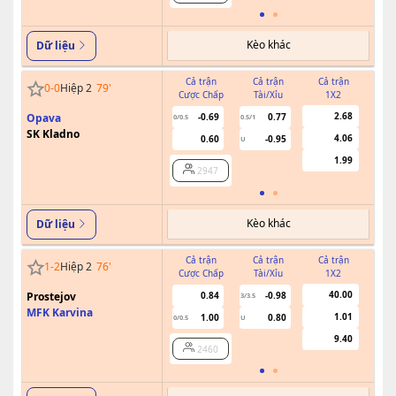
Kèo khác
Dữ liệu
Cả trận
Cả trận
Cả trận
H
0
-
0
Hiệp 2
79
'
Cược Chấp
Tài/Xỉu
1X2
Cượ
2.68
Opava
-0.69
0.77
0/0.5
0.5/1
SK Kladno
4.06
0.60
-0.95
U
1.99
2947
Kèo khác
Dữ liệu
Cả trận
Cả trận
Cả trận
H
1
-
2
Hiệp 2
76
'
Cược Chấp
Tài/Xỉu
1X2
Cượ
40.00
Prostejov
0.84
-0.98
3/3.5
MFK Karvina
1.01
1.00
0.80
0/0.5
U
9.40
2460