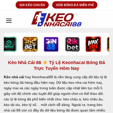
Bỏ
SOI KÈO CHUẨN
XEM BÓNG ĐÁ MIỄN PHÍ
qua
nội
dung
…
Kèo Nhà Cái 88
Tỷ Lệ Keonhacai Bóng Đá
Trực Tuyến Hôm Nay
Kèo nhà cái
hay Keonhacai88 là nền tảng cung cấp dữ liệu tỷ lệ
kèo bóng đá hàng đầu hiện nay. Dữ liệu keo nha cai hôm nay,
ngày mai và các ngày trong tuần được cập nhật liên tục mỗi 5
giây với độ chính xác tuyệt đối giúp người chơi có thể theo dõi
các tỷ lệ bóng đá phổ biến nhất như: kèo châu á, kèo châu âu,
kèo tài xỉu, kèo tỷ số… một cách dễ dàng. Ngoài ra, trang kèo
nhà cái 88 còn có đầy đủ dữ liệu bóng đá được quan tâm nhiều