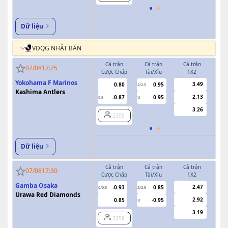
Dữ liệu
VĐQG NHẬT BẢN
Cả trận
Cả trận
Cả trận
H
07/08
17:25
Cược Chấp
Tài/Xỉu
1X2
Cượ
Yokohama F Marinos
3.49
0.80
0.95
2/2.5
Kashima Antlers
2.13
-0.87
0.95
0.5
U
0/0.5
3.26
2309
Dữ liệu
Cả trận
Cả trận
Cả trận
H
07/08
17:30
Cược Chấp
Tài/Xỉu
1X2
Cượ
Gamba Osaka
2.47
-0.93
0.85
0/0.5
2/2.5
0
Urawa Red Diamonds
2.92
0.85
-0.95
U
3.19
2258