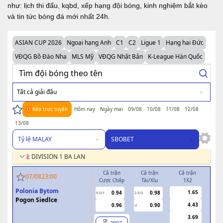
như: lịch thi đấu, kqbd, xếp hạng đội bóng, kinh nghiệm bắt kèo
và tin tức bóng đá mới nhất 24h.
ASIAN CUP 2026
Ngoại hạng Anh
C1
C2
Ligue 1
Hạng hai Đức
VĐQG Bồ Đào Nha
MLS Mỹ
VĐQG Nhật Bản
K-League Hàn Quốc
Tất cả giải đấu
Kèo trực tuyến
Hôm nay
Ngày mai
09/08
10/08
11/08
12/08
13/08
Tỷ lệ MALAY
SBOBET
DIVISION 1 BA LAN
Cả trận
Cả trận
Cả trận
Hi
07/08
23:00
Cược Chấp
Tài/Xỉu
1X2
Cượ
Polonia Bytom
1.65
0.94
0.98
0.5/1
2.5/3
0/0.5
Pogon Siedlce
4.43
0.96
0.90
U
3.69