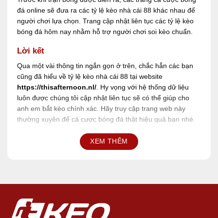
Kèo khác
Dữ liệu
đá online sẽ đưa ra các tỷ lệ kèo nhà cái 88 khác nhau để
người chơi lựa chọn. Trang cập nhật liên tục các tỷ lệ kèo
Cả trận
Cả trận
Cả trận
H
07/08
17:00
bóng đá hôm nay nhằm hỗ trợ người chơi soi kèo chuẩn.
Cược Chấp
Tài/Xỉu
1X2
Cượ
Adelaide City FC
1.60
0.72
0.84
0.5/1
2.5/3
0/0.5
Lời kết
Playford City Patriots
4.39
1.00
0.98
U
Qua một vài thông tin ngắn gọn ở trên, chắc hẳn các bạn
3.71
2422
cũng đã hiểu về tỷ lệ kèo nhà cái 88 tại website
https://thisafternoon.nl/
. Hy vọng với hệ thống dữ liệu
luôn được chúng tôi cập nhật liên tục sẽ có thể giúp cho
Dữ liệu
anh em bắt kèo chính xác. Hãy truy cập trang web này
thường xuyên để cá cược bóng đá thật hiệu quả bạn nhé.
Cả trận
Cả trận
Cả trận
H
07/08
17:00
Cược Chấp
Tài/Xỉu
1X2
Cượ
Campbelltown City SC
XEM THÊM
2.47
0.93
0.86
0
2.5/3
0
White City Woodville
2.44
0.91
0.96
U
3.24
2937
Kèo khác
Dữ liệu