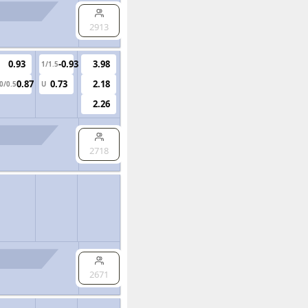
2913
0.93
-0.93
3.98
1/1.5
0.87
0.73
2.18
0/0.5
U
2.26
2718
2671