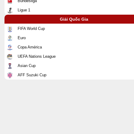
Bundesliga
Ligue 1
Giải Quốc Gia
FIFA World Cup
Euro
Copa América
UEFA Nations League
Asian Cup
AFF Suzuki Cup