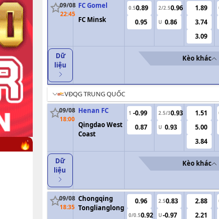
09/08
FC Gomel
0.89
0.96
1.89
0.5
2/2.5
22:45
FC Minsk
0.95
0.86
3.74
U
3.09
Dữ
Kèo khác
liệu
VĐQG TRUNG QUỐC
09/08
Henan FC
-0.99
0.93
1.51
1
2.5/3
18:00
Qingdao West
0.87
0.93
5.00
U
Coast
3.84
Dữ
Kèo khác
liệu
09/08
Chongqing
0.96
0.83
2.88
2.5
18:35
Tonglianglong
0.92
-0.97
2.21
0/0.5
U