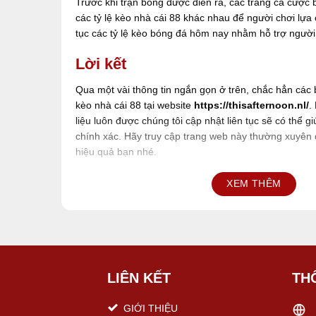
Trước khi trận bóng được diễn ra, các trang cá cược 
liệu
các tỷ lệ kèo nhà cái 88 khác nhau để người chơi lựa 
tục các tỷ lệ kèo bóng đá hôm nay nhằm hỗ trợ người
09/08
Aalborg BK
-0.99
0.99
2.01
0.5
2.5/3
Lời kết
19:00
Kolding IF
0.89
0.89
3.35
U
Qua một vài thông tin ngắn gọn ở trên, chắc hẳn các 
3.28
kèo nhà cái 88 tại website
https://thisafternoon.nl/
.
liệu luôn được chúng tôi cập nhật liên tục sẽ có thể 
Dữ
Kèo khác
chính xác. Hãy truy cập trang web này thường xuyên 
liệu
hiệu quả bạn nhé.
09/08
Vejle
-0.94
0.86
1.57
XEM THÊM
1
2.5/3
19:00
Hillerod
0.84
-0.98
4.82
U
Fodbold
3.90
Dữ
Kèo khác
liệu
LIÊN KẾT
TH
09/08
Fredericia
GIỚI THIỆU
0.91
0.88
1.64
0.5/1
2.5/3