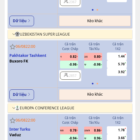
2367
Kèo khác
Dữ liệu
UZBEKISTAN SUPER LEAGUE
Cả trận
Cả trận
Cả trận
H
06/08
22:00
Cược Chấp
Tài/Xỉu
1X2
Cượ
Pakhtakor Tashkent
1.44
0.82
0.80
1
2.5
0.5
Buxoro FK
5.70
-0.98
-0.98
U
3.92
2857
Kèo khác
Dữ liệu
EUROPA CONFERENCE LEAGUE
Cả trận
Cả trận
Cả trận
H
06/08
22:00
Cược Chấp
Tài/Xỉu
1X2
Cượ
Inter Turku
1.78
0.78
0.86
0.5
2.5/3
0/0.5
Vaduz
3.66
-0.94
0.96
U