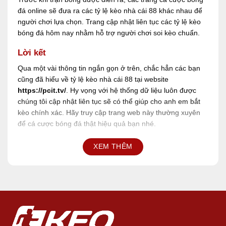
đá online sẽ đưa ra các tỷ lệ kèo nhà cái 88 khác nhau để
người chơi lựa chọn. Trang cập nhật liên tục các tỷ lệ kèo
Kèo khác
Dữ liệu
bóng đá hôm nay nhằm hỗ trợ người chơi soi kèo chuẩn.
Cả trận
Cả trận
Cả trận
H
06/08
23:00
Cược Chấp
Tài/Xỉu
1X2
Cượ
Lời kết
FK Baumit Jablonec
1.71
0.96
0.97
0.5/1
2/2.5
0/0.5
Qua một vài thông tin ngắn gọn ở trên, chắc hẳn các bạn
Rigas Futbola skola
4.41
0.88
0.85
U
cũng đã hiểu về tỷ lệ kèo nhà cái 88 tại website
3.23
https://pcit.tv/
. Hy vọng với hệ thống dữ liệu luôn được
2393
chúng tôi cập nhật liên tục sẽ có thể giúp cho anh em bắt
kèo chính xác. Hãy truy cập trang web này thường xuyên
để cá cược bóng đá thật hiệu quả bạn nhé.
Kèo khác
Dữ liệu
Cả trận
Cả trận
Cả trận
H
XEM THÊM
06/08
23:00
Cược Chấp
Tài/Xỉu
1X2
Cượ
FC Noah
2.58
0.98
0.92
0
2.5
0
Sion
2.43
0.86
0.90
U
3.11
2325