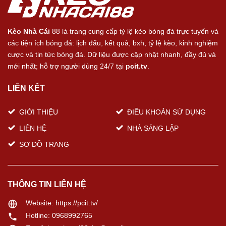
Kèo khác
Dữ liệu
Cả trận
Cả trận
Cả trận
H
06/08
23:30
Cược Chấp
Tài/Xỉu
1X2
Cượ
Kèo Nhà Cái
88 là trang cung cấp tỷ lệ kèo bóng đá trực tuyến và
CFR Cluj
2.58
0.99
1.00
0
2.5
0
các tiện ích bóng đá: lịch đấu, kết quả, bxh, tỷ lệ kèo, kinh nghiệm
Tromso IL
2.45
0.85
0.82
cược và tin tức bóng đá. Dữ liệu được cập nhật nhanh, đầy đủ và
U
mới nhất; hỗ trợ người dùng 24/7 tại
pcit.tv
.
3.05
2309
LIÊN KẾT
Kèo khác
Dữ liệu
GIỚI THIỆU
ĐIỀU KHOẢN SỬ DỤNG
CÚP ĐAN MẠCH
LIÊN HỆ
NHÀ SÁNG LẬP
Cả trận
Cả trận
Cả trận
H
06/08
23:00
SƠ ĐỒ TRANG
Cược Chấp
Tài/Xỉu
1X2
Cượ
Naestved
2.90
0.87
0.97
2.5
0
Hvidovre IF
2.18
0.97
0.85
0/0.5
U
THÔNG TIN LIÊN HỆ
3.14
2318
Website:
https://pcit.tv/
Hotline: 0968992765
Dữ liệu