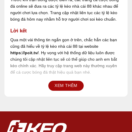
đá online sẽ đưa ra các tỷ lệ kèo nhà cái 88 khác nhau để
người chơi lựa chọn. Trang cập nhật liên tục các tỷ lệ kèo
Kèo khác
Dữ liệu
bóng đá hôm nay nhằm hỗ trợ người chơi soi kèo chuẩn.
VĐQG BELARUS
Lời kết
Cả trận
Cả trận
Cả trận
H
06/08
21:30
Qua một vài thông tin ngắn gọn ở trên, chắc hẳn các bạn
Cược Chấp
Tài/Xỉu
1X2
Cượ
BATE-2 Borisov
cũng đã hiểu về tỷ lệ kèo nhà cái 88 tại website
4.26
0.93
1.00
3.5/4
FK Bumprom
https://pcit.tv/
. Hy vọng với hệ thống dữ liệu luôn được
1.48
0.83
0.76
1
U
0.5
chúng tôi cập nhật liên tục sẽ có thể giúp cho anh em bắt
4.13
2361
kèo chính xác. Hãy truy cập trang web này thường xuyên
để cá cược bóng đá thật hiệu quả bạn nhé.
Kèo khác
Dữ liệu
XEM THÊM
EUROPA CONFERENCE LEAGUE
Cả trận
Cả trận
Cả trận
H
06/08
22:00
Cược Chấp
Tài/Xỉu
1X2
Cượ
Inter Turku
1.82
0.82
0.79
0.5
2.5/3
Vaduz
3.52
-0.98
-0.97
U
3.48