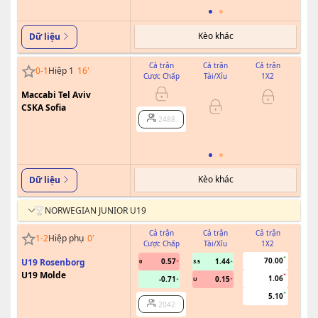
Kèo khác
Dữ liệu
Cả trận
Cả trận
Cả trận
H
0
-
1
Hiệp 1
16
'
Cược Chấp
Tài/Xỉu
1X2
Cượ
Maccabi Tel Aviv
0/0.5
CSKA Sofia
2488
Kèo khác
Dữ liệu
NORWEGIAN JUNIOR U19
Cả trận
Cả trận
Cả trận
H
1
-
2
Hiệp phụ
0
'
Cược Chấp
Tài/Xỉu
1X2
Cượ
70.00
U19 Rosenborg
0.57
1.44
0
3.5
U19 Molde
1.06
-0.71
0.15
U
5.10
2042