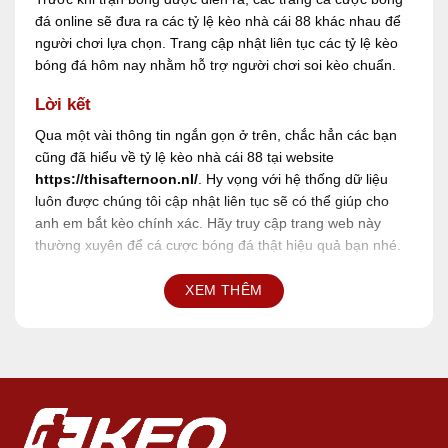
Cả trận
Cả trận
Cả trận
H
đá online sẽ đưa ra các tỷ lệ kèo nhà cái 88 khác nhau để
1
-
2
Hiệp 2
89
'
Cược Chấp
Tài/Xỉu
1X2
Cượ
người chơi lựa chọn. Trang cập nhật liên tục các tỷ lệ kèo
7.30
BATE-2 Borisov
0.35
-0.19
2.5
bóng đá hôm nay nhằm hỗ trợ người chơi soi kèo chuẩn.
FK Bumprom
3.97
-0.19
0.35
0/0.5
U
Lời kết
1.31
2292
Qua một vài thông tin ngắn gọn ở trên, chắc hẳn các bạn
cũng đã hiểu về tỷ lệ kèo nhà cái 88 tại website
Kèo khác
Dữ liệu
https://thisafternoon.nl/
. Hy vọng với hệ thống dữ liệu
luôn được chúng tôi cập nhật liên tục sẽ có thể giúp cho
Cả trận
Cả trận
Cả trận
H
anh em bắt kèo chính xác. Hãy truy cập trang web này
1
-
1
Hiệp 2
61
'
Cược Chấp
Tài/Xỉu
1X2
Cượ
thường xuyên để cá cược bóng đá thật hiệu quả bạn nhé.
2.48
FK Orsha
0.65
0.90
0
3/3.5
FC Gomel B
3.19
-0.83
0.90
U
XEM THÊM
2.29
2137
Dữ liệu
Cả trận
Cả trận
Cả trận
H
1
-
2
Hiệp 2
61
'
Cược Chấp
Tài/Xỉu
1X2
Cượ