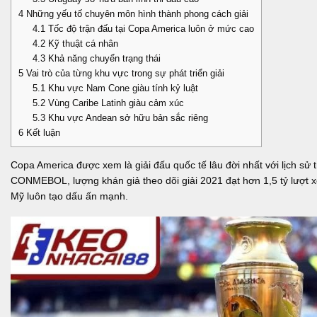
4
Những yếu tố chuyên môn hình thành phong cách giải
4.1
Tốc độ trận đấu tại Copa America luôn ở mức cao
4.2
Kỹ thuật cá nhân
4.3
Khả năng chuyển trạng thái
5
Vai trò của từng khu vực trong sự phát triển giải
5.1
Khu vực Nam Cone giàu tính kỷ luật
5.2
Vùng Caribe Latinh giàu cảm xúc
5.3
Khu vực Andean sở hữu bản sắc riêng
6
Kết luận
Copa America được xem là giải đấu quốc tế lâu đời nhất với lịch sử
CONMEBOL, lượng khán giả theo dõi giải 2021 đạt hơn 1,5 tỷ lượt
Mỹ luôn tạo dấu ấn mạnh.