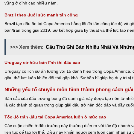
vững ở đỉnh cao nhiều năm.
Brazil theo đuổi sức mạnh tấn công
Brazil tạo dấu ấn tại Copa America bằng lối đá tấn công tốc độ và g
bàn/trận trong giải 2019. Sự kết hợp giữa kỹ thuật và thể lực tạo nê
>>> Xem thêm:
Cầu Thủ Ghi Bàn Nhiều Nhất Và Nhữn
Uruguay sở hữu bản lĩnh thi đấu cao
Uruguay có lịch sử ấn tượng với 15 danh hiệu trong Copa America, d
giàu thể lực luôn khiến đối thủ gặp khó. Sự bền bỉ giúp họ duy trì vị 
Những yếu tố chuyên môn hình thành phong cách giải
Bản sắc của đấu trường bóng đá danh giá này được tạo nên từ nhiều
là các thành tố quan trọng giúp giải đấu trở nên độc đáo và đầy cuố
Tốc độ trận đấu tại Copa America luôn ở mức cao
Các cuộc chiến ở đấu trường này thường diễn ra với tốc độ nhanh v
liên tục để tạo lợi thế. Điều này khiến người xem luôn cảm nhận sự 