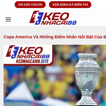
Bỏ
SOI KÈO CHUẨN
XEM BÓNG ĐÁ MIỄN PHÍ
qua
nội
dung
Copa America Và Những Điểm Nhấn Nổi Bật Của 