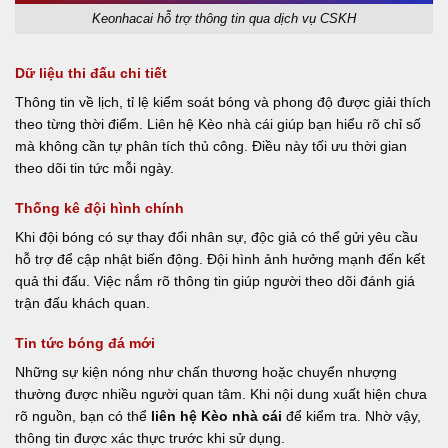
Keonhacai hỗ trợ thông tin qua dịch vụ CSKH
Dữ liệu thi đấu chi tiết
Thông tin về lịch, tỉ lệ kiểm soát bóng và phong độ được giải thích
theo từng thời điểm. Liên hệ Kèo nhà cái giúp bạn hiểu rõ chỉ số
mà không cần tự phân tích thủ công. Điều này tối ưu thời gian
theo dõi tin tức mỗi ngày.
Thống kê đội hình chính
Khi đội bóng có sự thay đổi nhân sự, độc giả có thể gửi yêu cầu
hỗ trợ để cập nhật biến động. Đội hình ảnh hưởng mạnh đến kết
quả thi đấu. Việc nắm rõ thông tin giúp người theo dõi đánh giá
trận đấu khách quan.
Tin tức bóng đá mới
Những sự kiện nóng như chấn thương hoặc chuyển nhượng
thường được nhiều người quan tâm. Khi nội dung xuất hiện chưa
rõ nguồn, bạn có thể
liên hệ Kèo nhà cái
để kiểm tra. Nhờ vậy,
thông tin được xác thực trước khi sử dụng.