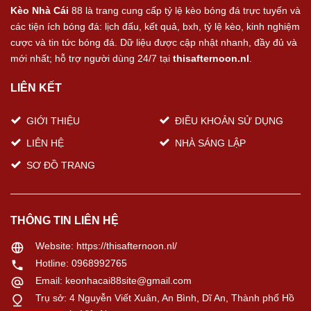
Kèo Nhà Cái
88 là trang cung cấp tỷ lệ kèo bóng đá trực tuyến và
các tiện ích bóng đá: lịch đấu, kết quả, bxh, tỷ lệ kèo, kinh nghiệm
cược và tin tức bóng đá. Dữ liệu được cập nhật nhanh, đầy đủ và
mới nhất; hỗ trợ người dùng 24/7 tại
thisafternoon.nl
.
LIÊN KẾT
GIỚI THIỆU
ĐIỀU KHOẢN SỬ DỤNG
LIÊN HỆ
NHÀ SÁNG LẬP
SƠ ĐỒ TRANG
THÔNG TIN LIÊN HỆ
Website:
https://thisafternoon.nl/
Hotline: 0968992765
Email:
keonhacai88site@gmail.com
Trụ sở: 4 Nguyễn Viết Xuân, An Bình, Dĩ An, Thành phố Hồ