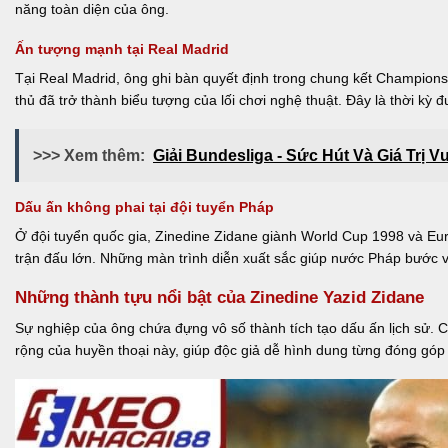
năng toàn diện của ông.
Ấn tượng mạnh tại Real Madrid
Tại Real Madrid, ông ghi bàn quyết định trong chung kết Champion
thủ đã trở thành biểu tượng của lối chơi nghệ thuật. Đây là thời kỳ đ
>>> Xem thêm:
Giải Bundesliga - Sức Hút Và Giá Trị V
Dấu ấn không phai tại đội tuyển Pháp
Ở đội tuyển quốc gia, Zinedine Zidane giành World Cup 1998 và Eur
trận đấu lớn. Những màn trình diễn xuất sắc giúp nước Pháp bước 
Những thành tựu nổi bật của Zinedine Yazid Zidane
Sự nghiệp của ông chứa đựng vô số thành tích tạo dấu ấn lịch sử. 
rộng của huyền thoại này, giúp độc giả dễ hình dung từng đóng góp