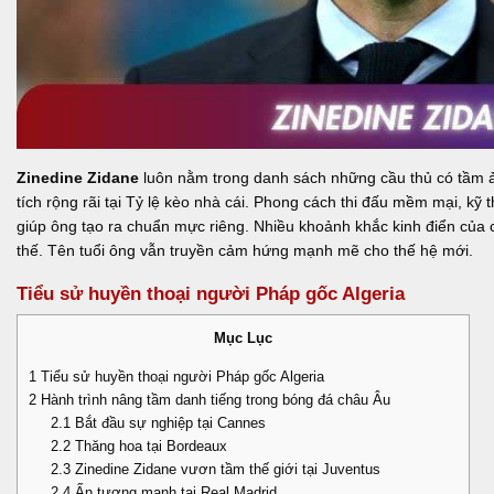
Zinedine Zidane
luôn nằm trong danh sách những cầu thủ có tầm ả
tích rộng rãi tại
Tỷ lệ kèo nhà cái
. Phong cách thi đấu mềm mại, kỹ th
giúp ông tạo ra chuẩn mực riêng. Nhiều khoảnh khắc kinh điển của 
thế. Tên tuổi ông vẫn truyền cảm hứng mạnh mẽ cho thế hệ mới.
Tiểu sử huyền thoại người Pháp gốc Algeria
Mục Lục
1
Tiểu sử huyền thoại người Pháp gốc Algeria
2
Hành trình nâng tầm danh tiếng trong bóng đá châu Âu
2.1
Bắt đầu sự nghiệp tại Cannes
2.2
Thăng hoa tại Bordeaux
2.3
Zinedine Zidane vươn tầm thế giới tại Juventus
2.4
Ấn tượng mạnh tại Real Madrid