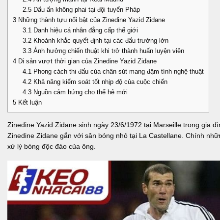
2.5
Dấu ấn không phai tại đội tuyển Pháp
3
Những thành tựu nổi bật của Zinedine Yazid Zidane
3.1
Danh hiệu cá nhân đẳng cấp thế giới
3.2
Khoảnh khắc quyết định tại các đấu trường lớn
3.3
Ảnh hưởng chiến thuật khi trở thành huấn luyện viên
4
Di sản vượt thời gian của Zinedine Yazid Zidane
4.1
Phong cách thi đấu của chân sút mang đậm tính nghệ thuật
4.2
Khả năng kiểm soát tốt nhịp độ của cuộc chiến
4.3
Nguồn cảm hứng cho thế hệ mới
5
Kết luận
Zinedine Yazid Zidane sinh ngày 23/6/1972 tại Marseille trong gia đ
Zinedine Zidane gắn với sân bóng nhỏ tại La Castellane. Chính nhữ
xử lý bóng độc đáo của ông.