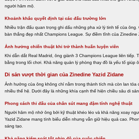
người hâm mộ.
Khoảnh khắc quyết định tại các đấu trường lớn
Nhiều trận đấu quan trọng ghi dấu những pha xử lý tinh tế của ông.
bàn thắng đẹp nhất Champions League. Sự điềm tĩnh của Zinedine Z
Ảnh hưởng chiến thuật khi trở thành huấn luyện viên
Khi dẫn dắt Real Madrid, ông giành 3 Champions League liên tiếp. T
bằng trong lối chơi. Khả năng quản lý phòng thay đồ là yếu tố giúp 
Di sản vượt thời gian của Zinedine Yazid Zidane
Ảnh hưởng của ông không chỉ nằm trong thành tích mà còn lan tỏa đến
nhiều thế hệ. Dưới đây là những khía cạnh thể hiện chiều sâu di sản
Phong cách thi đấu của chân sút mang đậm tính nghệ thuật
Người hâm mộ nhớ ông bởi kỹ thuật khéo léo và khả năng xoay ngườ
Yazid Zidane mang tính biểu diễn nhưng vẫn giữ hiệu quả cao. Phon
sáng tạo.
Khả năng kiểm soát tốt nhịp độ của cuộc chiến