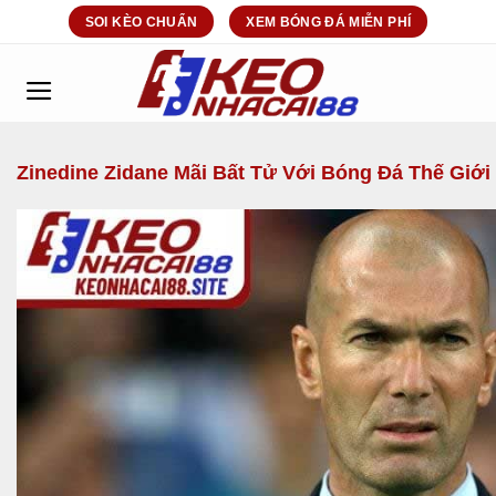
Bỏ
SOI KÈO CHUẨN
XEM BÓNG ĐÁ MIỄN PHÍ
qua
nội
dung
Zinedine Zidane Mãi Bất Tử Với Bóng Đá Thế Giới